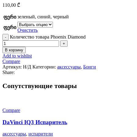
110,00
₾
зеленый
,
синий
,
черный
ფერი
ფერი
Очистить
Количество товара Phoenix Diamond
В корзину
Add to wishlist
Compare
Артикул:
Н/Д
Категории:
аксессуары
,
Бонги
Share:
Cопутствующие товары
Compare
DaVinci IQ3 Испаритель
аксессуары
,
испарители