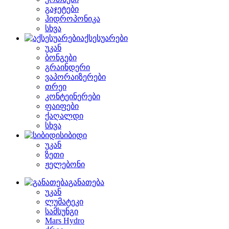
გაჯეტები
ჰიდროპონიკა
სხვა
აქსესუარები
უკან
ბონგები
გრაინდერი
ვაპორაიზერები
თრეი
კონტეინერები
ფაიფები
ქაღალდი
სხვა
სიბიდი
უკან
ზეთი
ჟელებონი
განათება
უკან
ლუმატეკი
სამსუნგი
Mars Hydro