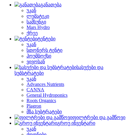
განათება
უკან
ლუმატეკი
სამსუნგი
Mars Hydro
ქრეე
ტენტები
უკან
სთონერს ტენტი
ჰოუმბოქსი
ვივოსან
სასუქები და
სუბსტრატები
უკან
Advances Nutrients
CANNA
General Hydroponics
Roots Organics
Plagron
მზა სუბტრატები
ფილტრები და გამწოვი
გროუ ინვენტარი
უკან
ქოთნები