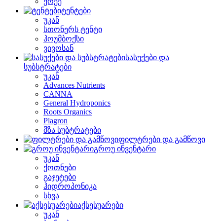
ქრეე
ტენტები
უკან
სთონერს ტენტი
ჰოუმბოქსი
ვივოსან
სასუქები და
სუბსტრატები
უკან
Advances Nutrients
CANNA
General Hydroponics
Roots Organics
Plagron
მზა სუბტრატები
ფილტრები და გამწოვი
გროუ ინვენტარი
უკან
ქოთნები
გაჯეტები
ჰიდროპონიკა
სხვა
აქსესუარები
უკან