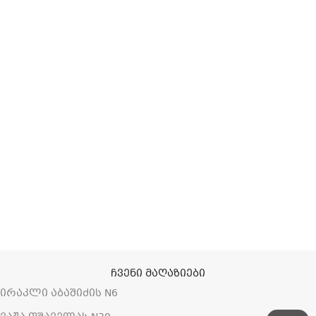
სწრაფი მიწოდება
ონლაინ გადახდები
მხარდაჭერა
ანონიმურობა
ჩვენი მაღაზიები
ირაკლი აბაშიძის N6