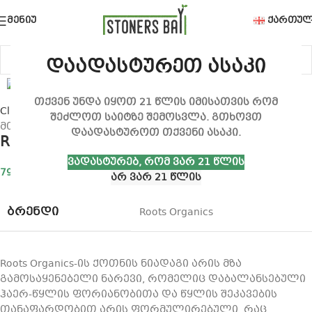
ᲛᲔᲜᲘᲣ
ᲥᲐᲠᲗᲣᲚ
დაადასტურეთ ასაკი
თქვენ უნდა იყოთ 21 წლის იმისათვის რომ
Click to enlarge
შეძლოთ საიტზე შემოსვლა. გთხოვთ
მთავარი
სასუქები და სუბსტრატები
მზა სუბტრატები
დაადასტუროთ თქვენი ასაკი.
ROOT ORGANICS Original Potting Soil
ᲕᲐᲓᲐᲡᲢᲣᲠᲔᲑ, ᲠᲝᲛ ᲕᲐᲠ 21 ᲬᲚᲘᲡ
79,00
₾
ᲐᲠ ᲕᲐᲠ 21 ᲬᲚᲘᲡ
ᲑᲠᲔᲜᲓᲘ
Roots Organics
Roots Organics-ის ქოთნის ნიადაგი არის მზა
გამოსაყენებელი ნარევი, რომელიც დაბალანსებული
ჰაერ-წყლის ფორიანობითა და წყლის შეკავების
თანაფარდობით არის ფორმულირებული, რაც