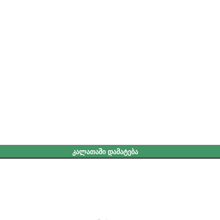
ᲙᲐᲚᲐᲗᲐᲨᲘ ᲓᲐᲛᲐᲢᲔᲑᲐ