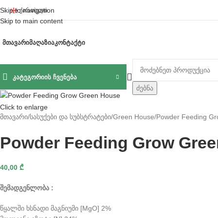
Skip to navigation
ᲥᲐᲠᲗᲣᲚᲘ
Skip to main content
ᲛᲗᲐᲕᲐᲠᲘ
ᲛᲐᲦᲐᲖᲘᲐ
ᲙᲝᲜᲢᲐᲥᲢᲘ
ᲙᲐᲢᲔᲒᲝᲠᲘᲘᲡ ᲩᲕᲔᲜᲔᲑᲐ
ძებნა
Click to enlarge
მთავარი
სასუქები და სუბსტრატები
Green House
Powder Feeding Gr
Powder Feeding Grow Gre
40,00
₾
შემადგენლობა :
წყალში ხსნადი მაგნიუმი [MgO] 2%