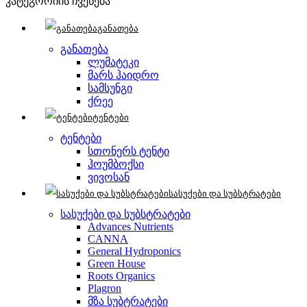
კატეგორიის ჩვენება
განათება
განათება
ლუმატეკი
მარს ჰაიდრო
სამსუნგი
ქრეე
ტენტები
ტენტები
სთონერს ტენტი
ჰოუმბოქსი
ვივოსან
სასუქები და სუბსტრატები
სასუქები და სუბსტრატები
Advances Nutrients
CANNA
General Hydroponics
Green House
Roots Organics
Plagron
მზა სუბტრატები