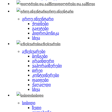
ფილტრები და გამწოვი
გროუ ინვენტარი
გროუ ინვენტარი
ქოთნები
გაჯეტები
ჰიდროპონიკა
სხვა
აქსესუარები
აქსესუარები
ბონგები
გრაინდერი
ვაპორაიზერები
თრეი
კონტეინერები
ფაიფები
ქაღალდი
სხვა
სიბიდი
სიბიდი
ზეთი