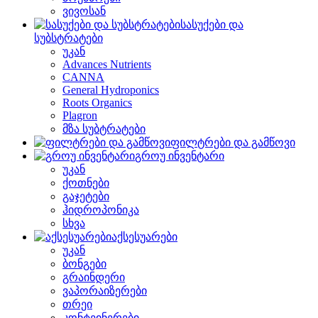
ვივოსან
სასუქები და
სუბსტრატები
უკან
Advances Nutrients
CANNA
General Hydroponics
Roots Organics
Plagron
მზა სუბტრატები
ფილტრები და გამწოვი
გროუ ინვენტარი
უკან
ქოთნები
გაჯეტები
ჰიდროპონიკა
სხვა
აქსესუარები
უკან
ბონგები
გრაინდერი
ვაპორაიზერები
თრეი
კონტეინერები