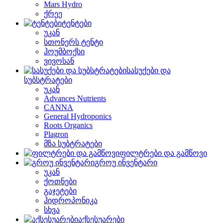
Mars Hydro
ქრეე
ტენტები
უკან
სთონერს ტენტი
ჰოუმბოქსი
ვივოსან
სასუქები და
სუბსტრატები
უკან
Advances Nutrients
CANNA
General Hydroponics
Roots Organics
Plagron
მზა სუბტრატები
ფილტრები და გამწოვი
გროუ ინვენტარი
უკან
ქოთნები
გაჯეტები
ჰიდროპონიკა
სხვა
აქსესუარები