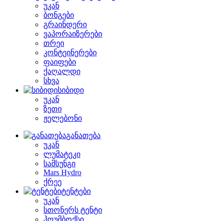
უკან
ბონგები
გრაინდერი
ვაპორაიზერები
თრეი
კონტეინერები
ფაიფები
ქაღალდი
სხვა
სიბიდი
უკან
ზეთი
ჟელებონი
განათება
უკან
ლუმატეკი
სამსუნგი
Mars Hydro
ქრეე
ტენტები
უკან
სთონერს ტენტი
ჰოუმბოქსი