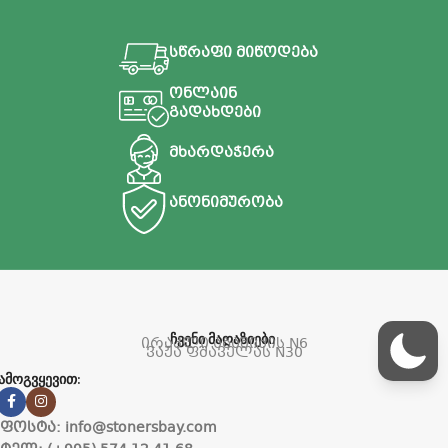
ი
თ
L
სწრაფი მიწოდება
მ
მ
ონლაინ
გადახდები
მხარდაჭერა
ანონიმურობა
ჩვენი მაღაზიები
ირაკლი აბაშიძის N6
ვაჟა ფშაველას N30
ამოგვყევით:
ფოსტა: info@stonersbay.com