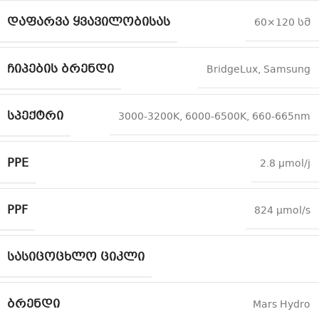
ᲓᲐᲤᲐᲠᲕᲐ ᲧᲕᲐᲕᲘᲚᲝᲑᲘᲡᲐᲡ
60×120 სმ
ᲩᲘᲞᲔᲑᲘᲡ ᲑᲠᲔᲜᲓᲘ
BridgeLux
,
Samsung
ᲡᲞᲔᲥᲢᲠᲘ
3000-3200K
,
6000-6500K
,
660-665nm
PPE
2.8 μmol/j
PPF
824 µmol/s
ᲡᲐᲡᲘᲪᲝᲪᲮᲚᲝ ᲪᲘᲙᲚᲘ
ᲑᲠᲔᲜᲓᲘ
Mars Hydro