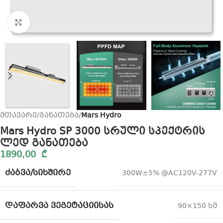
Click to enlarge
მთავარი
განათება
Mars Hydro
Mars Hydro SP 3000 სრული სპექტრის
ლედ განათება
1890,00
₾
ᲫᲐᲑᲕᲐ/ᲡᲘᲮᲨᲘᲠᲔ
300W±5% @AC120V-277V
ᲓᲐᲤᲐᲠᲕᲐ ᲕᲔᲒᲔᲢᲐᲪᲘᲘᲡᲐᲡ
90×150 სმ