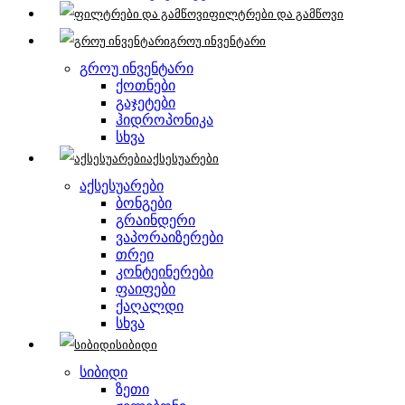
ფილტრები და გამწოვი
გროუ ინვენტარი
გროუ ინვენტარი
ქოთნები
გაჯეტები
ჰიდროპონიკა
სხვა
აქსესუარები
აქსესუარები
ბონგები
გრაინდერი
ვაპორაიზერები
თრეი
კონტეინერები
ფაიფები
ქაღალდი
სხვა
სიბიდი
სიბიდი
ზეთი