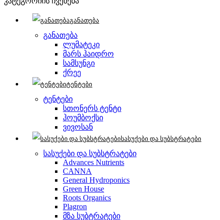
კატეგორიის ჩვენება
განათება
განათება
ლუმატეკი
მარს ჰაიდრო
სამსუნგი
ქრეე
ტენტები
ტენტები
სთონერს ტენტი
ჰოუმბოქსი
ვივოსან
სასუქები და სუბსტრატები
სასუქები და სუბსტრატები
Advances Nutrients
CANNA
General Hydroponics
Green House
Roots Organics
Plagron
მზა სუბტრატები