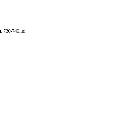
m
,
730-740nm