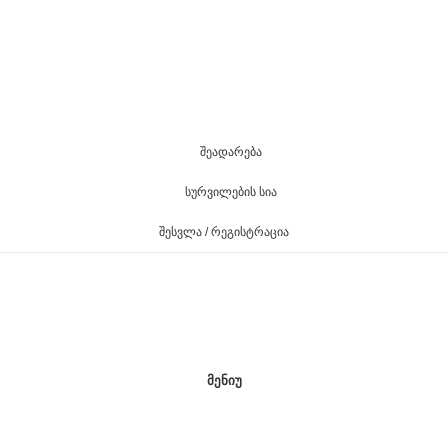
ᲨᲔᲐᲓᲐᲠᲔᲑᲐ
ᲡᲣᲠᲕᲘᲚᲔᲑᲘᲡ ᲡᲘᲐ
ᲨᲔᲡᲕᲚᲐ / ᲠᲔᲒᲘᲡᲢᲠᲐᲪᲘᲐ
ᲛᲔᲜᲘᲣ