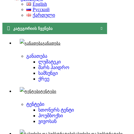
English
Русский
ქართული
ᲙᲐᲢᲔᲒᲝᲠᲘᲘᲡ ᲩᲕᲔᲜᲔᲑᲐ
განათება
განათება
ლუმატეკი
მარს ჰაიდრო
სამსუნგი
ქრეე
ტენტები
ტენტები
სთონერს ტენტი
ჰოუმბოქსი
ვივოსან
სასუქები და სუბსტრატები