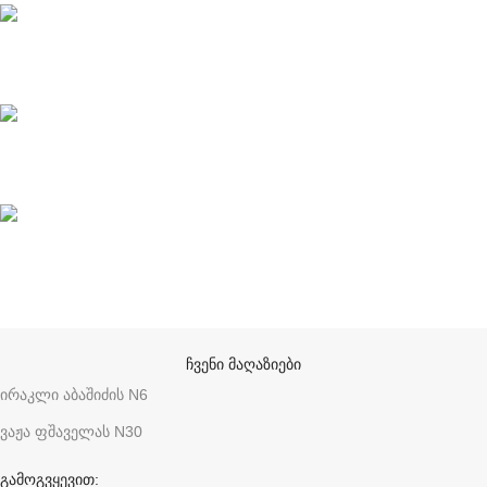
ონლაინ გადახდები
მხარდაჭერა
ანონიმურობა
ჩვენი მაღაზიები
ირაკლი აბაშიძის N6
ვაჟა ფშაველას N30
გამოგვყევით: