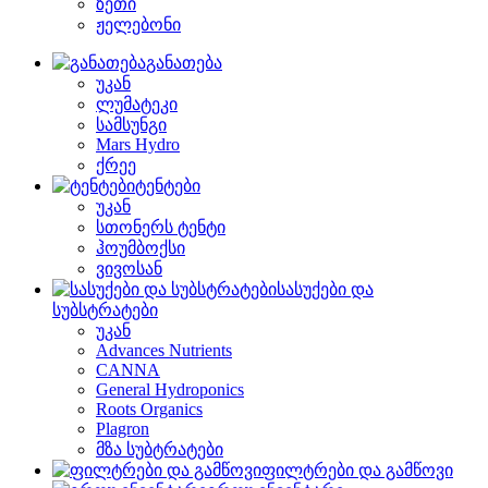
ზეთი
ჟელებონი
განათება
უკან
ლუმატეკი
სამსუნგი
Mars Hydro
ქრეე
ტენტები
უკან
სთონერს ტენტი
ჰოუმბოქსი
ვივოსან
სასუქები და
სუბსტრატები
უკან
Advances Nutrients
CANNA
General Hydroponics
Roots Organics
Plagron
მზა სუბტრატები
ფილტრები და გამწოვი