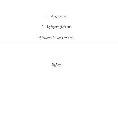
ᲨᲔᲐᲓᲐᲠᲔᲑᲐ
ᲡᲣᲠᲕᲘᲚᲔᲑᲘᲡ ᲡᲘᲐ
ᲨᲔᲡᲕᲚᲐ / ᲠᲔᲒᲘᲡᲢᲠᲐᲪᲘᲐ
ᲛᲔᲜᲘᲣ