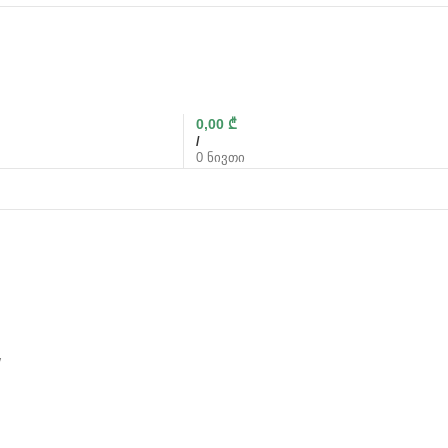
0,00
₾
/
0
ნივთი
w