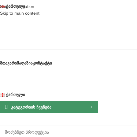
Skip to navigation
ᲥᲐᲠᲗᲣᲚᲘ
Skip to main content
ᲛᲗᲐᲕᲐᲠᲘ
ᲛᲐᲦᲐᲖᲘᲐ
ᲙᲝᲜᲢᲐᲥᲢᲘ
ᲥᲐᲠᲗᲣᲚᲘ
ᲙᲐᲢᲔᲒᲝᲠᲘᲘᲡ ᲩᲕᲔᲜᲔᲑᲐ