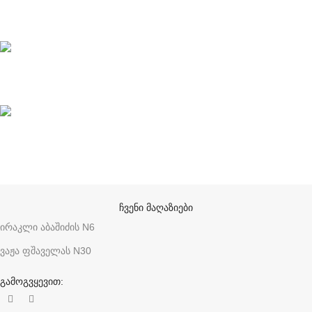
ონლაინ გადახდები
მხარდაჭერა
ანონიმურობა
ჩვენი მაღაზიები
ირაკლი აბაშიძის N6
ვაჟა ფშაველას N30
გამოგვყევით: