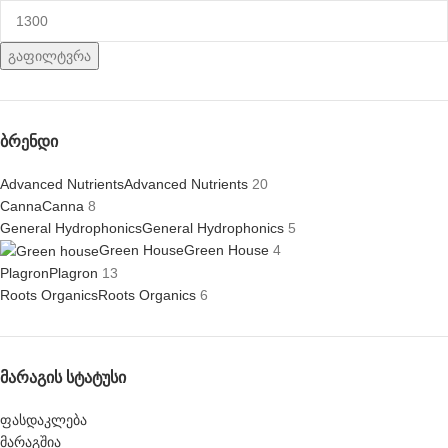
გაფილტვრა
ᲑᲠᲔᲜᲓᲘ
Advanced Nutrients
Advanced Nutrients
20
Canna
Canna
8
General Hydrophonics
General Hydrophonics
5
Green House
Green House
4
Plagron
Plagron
13
Roots Organics
Roots Organics
6
ᲛᲐᲠᲐᲒᲘᲡ ᲡᲢᲐᲢᲣᲡᲘ
ფასდაკლება
მარაგშია