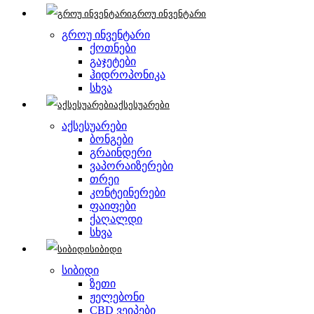
გროუ ინვენტარი
გროუ ინვენტარი
ქოთნები
გაჯეტები
ჰიდროპონიკა
სხვა
აქსესუარები
აქსესუარები
ბონგები
გრაინდერი
ვაპორაიზერები
თრეი
კონტეინერები
ფაიფები
ქაღალდი
სხვა
სიბიდი
სიბიდი
ზეთი
ჟელებონი
CBD ვეიპები