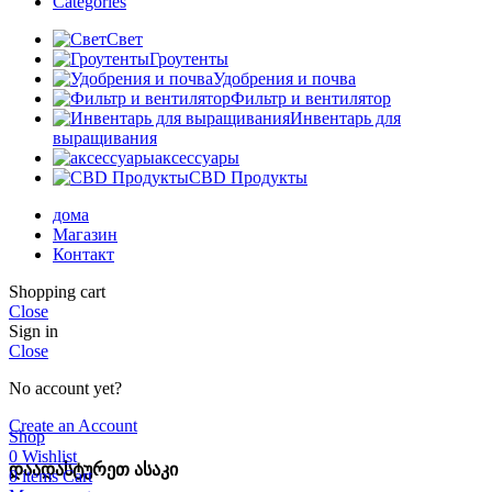
Categories
Свет
Гроутенты
Удобрения и почва
Фильтр и вентилятор
Инвентарь для
выращивания
аксессуары
CBD Продукты
дома
Магазин
Контакт
Shopping cart
Close
Sign in
Close
No account yet?
Create an Account
Shop
0
Wishlist
დაადასტურეთ ასაკი
0
items
Cart