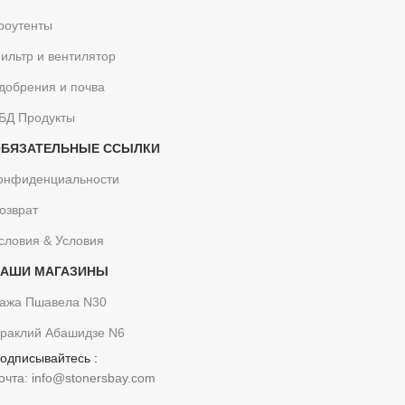
роутенты
ильтр и вентилятор
добрения и почва
БД Продукты
БЯЗАТЕЛЬНЫЕ ССЫЛКИ
онфиденциальности
озврат
словия & Условия
НАШИ МАГАЗИНЫ
ажа Пшавела N30
раклий Абашидзе N6
одписывайтесь :
очта: info@stonersbay.com