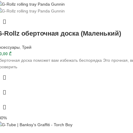
G-Rollz оберточная доска (Маленький)
ксессуары
,
Трей
0,00
₾
берточная доска поможет вам избежать беспорядка Это прочная, 
роверить
30%