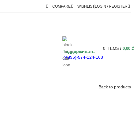
COMPARE
WISHLIST
LOGIN / REGISTER
0
ITEMS
/
0,00
₾
Поддерживать
(+995)-574-124-168
Back to products