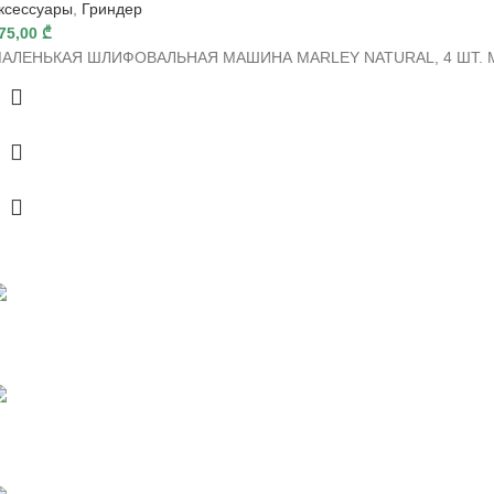
ксессуары
,
Гриндер
75,00
₾
АЛЕНЬКАЯ ШЛИФОВАЛЬНАЯ МАШИНА MARLEY NATURAL, 4 ШТ. Маленька
ыстрая доставка
нлайн платежи