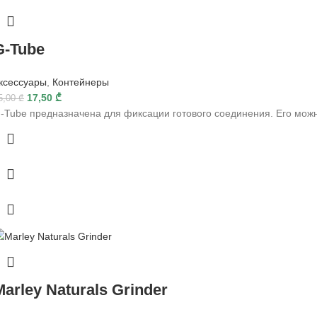
G-Tube
ксессуары
,
Контейнеры
17,50
₾
5,00
₾
-Tube предназначена для фиксации готового соединения. Его можно
Marley Naturals Grinder