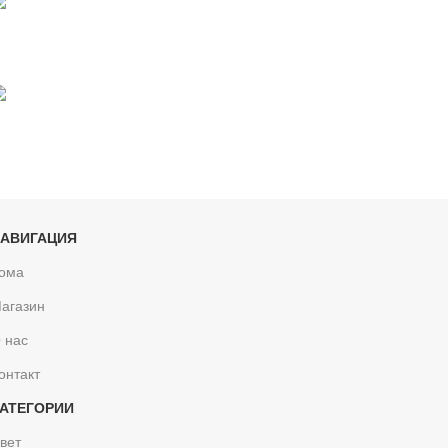
оддерживать
нонимность
АВИГАЦИЯ
ома
агазин
 нас
онтакт
АТЕГОРИИ
вет