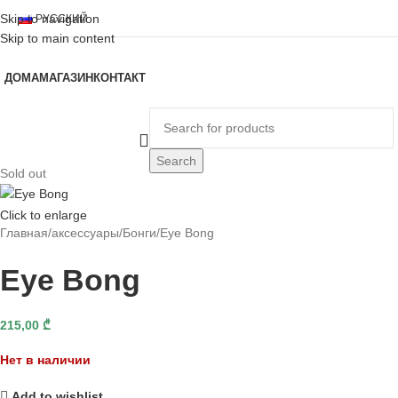
Skip to navigation
РУССКИЙ
Skip to main content
ДОМА
МАГАЗИН
КОНТАКТ
РОСМОТР КАТЕГОРИЙ
Search
Sold out
Click to enlarge
Главная
аксессуары
Бонги
Eye Bong
Eye Bong
215,00
₾
Нет в наличии
Add to wishlist