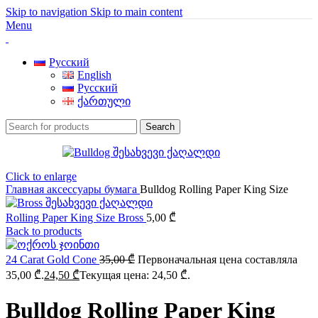
Skip to navigation
Skip to main content
Menu
Русский
English
Русский
ქართული
Search
Click to enlarge
Главная
аксессуары
бумага
Bulldog Rolling Paper King Size
Rolling Paper King Size Bross
5,00
₾
Back to products
24 Carat Gold Cone
35,00
₾
Первоначальная цена составляла
35,00 ₾.
24,50
₾
Текущая цена: 24,50 ₾.
Bulldog Rolling Paper King