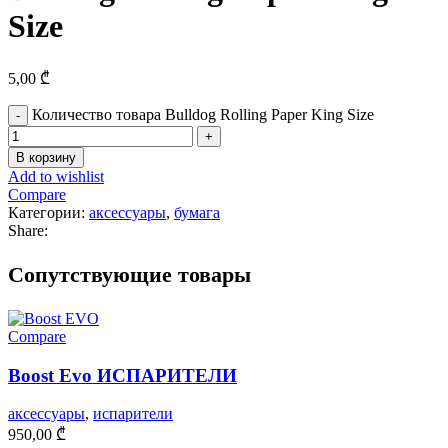
Size
5,00
₾
Количество товара Bulldog Rolling Paper King Size
В корзину
Add to wishlist
Compare
Категории:
аксессуары
,
бумага
Share:
Cопутствующие товары
Compare
Boost Evo ИСПАРИТЕЛИ
аксессуары
,
испарители
950,00
₾