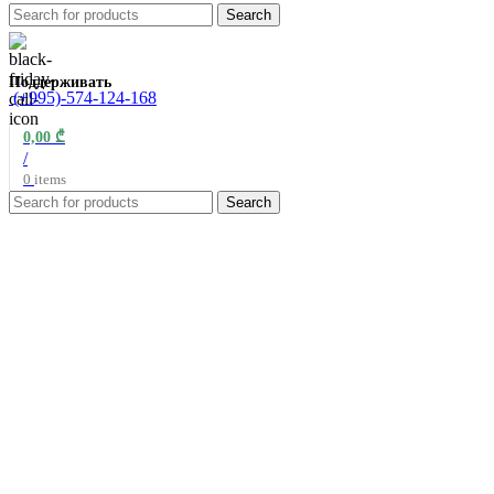
Search
Поддерживать
(+995)-574-124-168
0,00
₾
/
0
items
Search