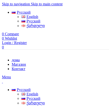
Skip to navigation
Skip to main content
Русский
English
Русский
ქართული
0
Compare
0
Wishlist
Login / Register
0
дома
Магазин
Контакт
Menu
Русский
English
Русский
ქართული