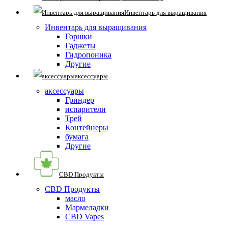
Инвентарь для выращивания
Инвентарь для выращивания
Горшки
Гаджеты
Гидропоника
Другие
аксессуары
аксессуары
Гриндер
испарители
Трей
Контейнеры
бумага
Другие
CBD Продукты
CBD Продукты
масло
Мармеладки
CBD Vapes