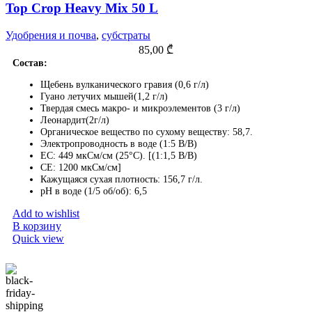
Top Crop Heavy Mix 50 L
Удобрения и почва
,
субстраты
85,00
₾
Состав:
Щебень вулканического гравия (0,6 г/л)
Гуано летучих мышей(1,2 г/л)
Твердая смесь макро- и микроэлементов (3 г/л)
Леонардит(2г/л)
Органическое вещество по сухому веществу: 58,7.
Электропроводность в воде (1:5 В/В)
EC: 449 мкСм/см (25°C). [(1:1,5 В/В)
CE: 1200 мкСм/см]
Кажущаяся сухая плотность: 156,7 г/л.
pH в воде (1/5 об/об): 6,5
Add to wishlist
В корзину
Quick view