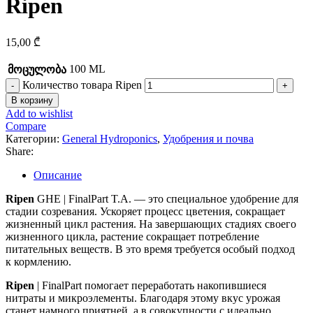
Ripen
15,00
₾
100 ML
მოცულობა
Количество товара Ripen
В корзину
Add to wishlist
Compare
Категории:
General Hydroponics
,
Удобрения и почва
Share:
Описание
Ripen
GHE | FinalPart T.A. — это специальное удобрение для
стадии созревания. Ускоряет процесс цветения, сокращает
жизненный цикл растения. На завершающих стадиях своего
жизненного цикла, растение сокращает потребление
питательных веществ. В это время требуется особый подход
к кормлению.
Ripen
| FinalPart помогает переработать накопившиеся
нитраты и микроэлементы. Благодаря этому вкус урожая
станет намного приятней, а в совокупности с идеально