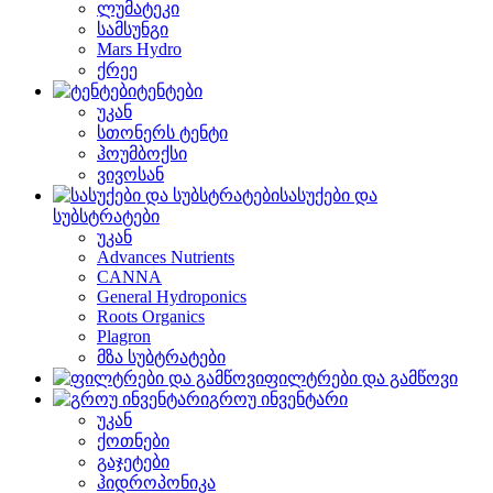
ლუმატეკი
სამსუნგი
Mars Hydro
ქრეე
ტენტები
უკან
სთონერს ტენტი
ჰოუმბოქსი
ვივოსან
სასუქები და
სუბსტრატები
უკან
Advances Nutrients
CANNA
General Hydroponics
Roots Organics
Plagron
მზა სუბტრატები
ფილტრები და გამწოვი
გროუ ინვენტარი
უკან
ქოთნები
გაჯეტები
ჰიდროპონიკა