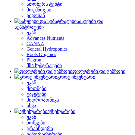
სთონერს ტენტი
ჰოუმბოქსი
ვივოსან
სასუქები და
სუბსტრატები
უკან
Advances Nutrients
CANNA
General Hydroponics
Roots Organics
Plagron
მზა სუბტრატები
ფილტრები და გამწოვი
გროუ ინვენტარი
უკან
ქოთნები
გაჯეტები
ჰიდროპონიკა
სხვა
აქსესუარები
უკან
ბონგები
გრაინდერი
ვაპორაიზერები