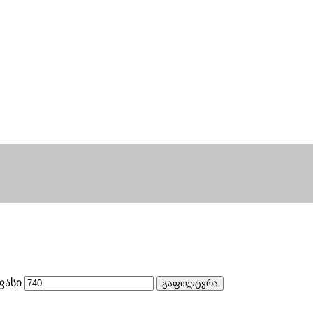
ფასი
გაფილტვრა