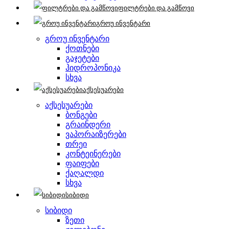
ფილტრები და გამწოვი
გროუ ინვენტარი
გროუ ინვენტარი
ქოთნები
გაჯეტები
ჰიდროპონიკა
სხვა
აქსესუარები
აქსესუარები
ბონგები
გრაინდერი
ვაპორაიზერები
თრეი
კონტეინერები
ფაიფები
ქაღალდი
სხვა
სიბიდი
სიბიდი
ზეთი