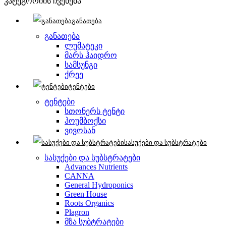
კატეგორიის ჩვენება
განათება
განათება
ლუმატეკი
მარს ჰაიდრო
სამსუნგი
ქრეე
ტენტები
ტენტები
სთონერს ტენტი
ჰოუმბოქსი
ვივოსან
სასუქები და სუბსტრატები
სასუქები და სუბსტრატები
Advances Nutrients
CANNA
General Hydroponics
Green House
Roots Organics
Plagron
მზა სუბტრატები