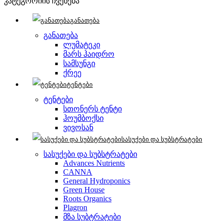
კატეგორიის ჩვენება
განათება
განათება
ლუმატეკი
მარს ჰაიდრო
სამსუნგი
ქრეე
ტენტები
ტენტები
სთონერს ტენტი
ჰოუმბოქსი
ვივოსან
სასუქები და სუბსტრატები
სასუქები და სუბსტრატები
Advances Nutrients
CANNA
General Hydroponics
Green House
Roots Organics
Plagron
მზა სუბტრატები