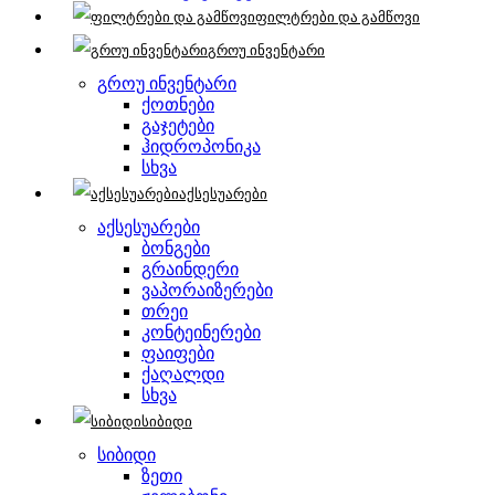
ფილტრები და გამწოვი
გროუ ინვენტარი
გროუ ინვენტარი
ქოთნები
გაჯეტები
ჰიდროპონიკა
სხვა
აქსესუარები
აქსესუარები
ბონგები
გრაინდერი
ვაპორაიზერები
თრეი
კონტეინერები
ფაიფები
ქაღალდი
სხვა
სიბიდი
სიბიდი
ზეთი