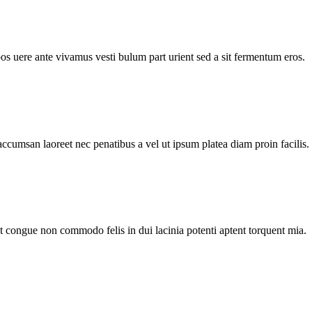
pos uere ante vivamus vesti bulum part urient sed a sit fermentum eros.
accumsan laoreet nec penatibus a vel ut ipsum platea diam proin facilis.
nt congue non commodo felis in dui lacinia potenti aptent torquent mia.