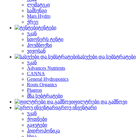
ლუმატეკი
სამსუნგი
Mars Hydro
ქრეე
ტენტები
უკან
სთონერს ტენტი
ჰოუმბოქსი
ვივოსან
სასუქები და სუბსტრატები
უკან
Advances Nutrients
CANNA
General Hydroponics
Roots Organics
Plagron
მზა სუბტრატები
ფილტრები და გამწოვი
გროუ ინვენტარი
უკან
ქოთნები
გაჯეტები
ჰიდროპონიკა
სხვა