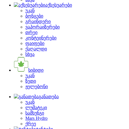
აქსესუარები
უკან
ბონგები
გრაინდერი
ვაპორაიზერები
თრეი
კონტეინერები
ფაიფები
ქაღალდი
სხვა
სიბიდი
უკან
ზეთი
ჟელებონი
განათება
უკან
ლუმატეკი
სამსუნგი
Mars Hydro
ქრეე