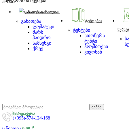
კატეგორიის ჩვენება
განათება
განათება
ტენტები
ლუმატეკი
სუბსტ
ტენტები
მარს
სთონერს
ჰაიდრო
ს
ტენტი
სამსუნგი
ს
ჰოუმბოქსი
ქრეე
ვივოსან
ძებნა
მხარდაჭერა
(+995)-574-124-168
0
ნივთი
/
0,00
₾