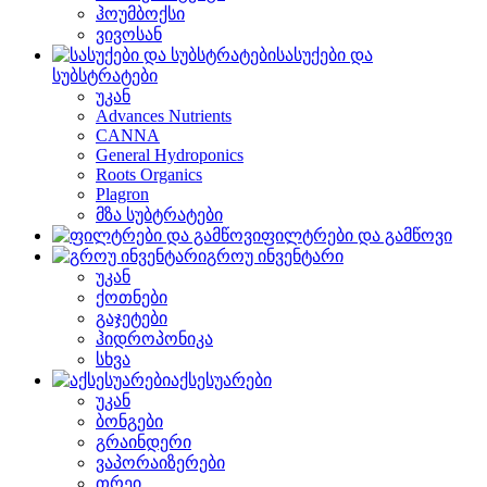
ჰოუმბოქსი
ვივოსან
სასუქები და
სუბსტრატები
უკან
Advances Nutrients
CANNA
General Hydroponics
Roots Organics
Plagron
მზა სუბტრატები
ფილტრები და გამწოვი
გროუ ინვენტარი
უკან
ქოთნები
გაჯეტები
ჰიდროპონიკა
სხვა
აქსესუარები
უკან
ბონგები
გრაინდერი
ვაპორაიზერები
თრეი