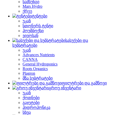
სამსუნგი
Mars Hydro
ქრეე
ტენტები
უკან
სთონერს ტენტი
ჰოუმბოქსი
ვივოსან
სასუქები და
სუბსტრატები
უკან
Advances Nutrients
CANNA
General Hydroponics
Roots Organics
Plagron
მზა სუბტრატები
ფილტრები და გამწოვი
გროუ ინვენტარი
უკან
ქოთნები
გაჯეტები
ჰიდროპონიკა
სხვა