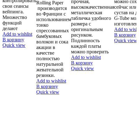
контролировать
прочная,
можно сохр
Rolling Paper
свои сеансы
высококачественная
сейчас или
производится
вейпинга.
металлическая
сустав на д
во Франции с
Множество
табличка удобного
G-Tube мож
использованием
функций
размера с
изготовлен
тонко
делают
оригинальным
Add to wishl
спрессованных
Add to wishlist
рисунком.
В корзину
бамбуковых
В корзину
Подлинность
Quick view
волокон и сока
Quick view
каждой платы
акации в
можно проверить
качестве
Add to wishlist
полностью
В корзину
натуральной
Quick view
жевательной
резинки.
Add to wishlist
В корзину
Quick view