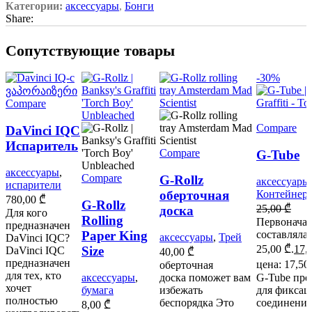
Категории:
аксессуары
,
Бонги
Share:
Cопутствующие товары
-30%
Compare
Compare
DaVinci IQC
Испаритель
Compare
G-Tube
аксессуары
,
Compare
G-Rollz
аксессуары
испарители
оберточная
Контейнер
780,00
₾
G-Rollz
25,00
₾
доска
Для кого
Rolling
Первоначал
предназначен
Paper King
составляла
аксессуары
,
Трей
DaVinci IQC?
25,00 ₾.
17,
Size
DaVinci IQC
40,00
₾
предназначен
цена: 17,50
оберточная
для тех, кто
аксессуары
,
доска поможет вам
G-Tube пре
хочет
бумага
избежать
для фиксац
полностью
беспорядка Это
соединения
8,00
₾