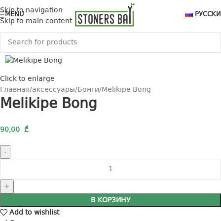
Skip to navigation
MENU
РУССК
Skip to main content
Click to enlarge
Главная
аксессуары
Бонги
Melikipe Bong
Melikipe Bong
90,00
₾
В КОРЗИНУ
Add to wishlist