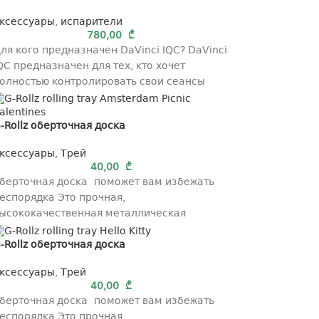
ксессуары
,
испарители
780,00
₾
ля кого предназначен DaVinci IQC? DaVinci
QC предназначен для тех, кто хочет
олностью контролировать свои сеансы
ейпинга. Множество функций делают
-Rollz оберточная доска
ксессуары
,
Трей
40,00
₾
берточная доска поможет вам избежать
еспорядка Это прочная,
ысококачественная металлическая
абличка удобного размера с
-Rollz оберточная доска
ригинальным рисунком. Подлинность
аждой платы можно проверить
ксессуары
,
Трей
40,00
₾
берточная доска поможет вам избежать
еспорядка Это прочная,