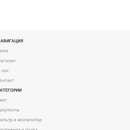
анонимность
НАВИГАЦИЯ
ома
агазин
 нас
онтакт
АТЕГОРИИ
вет
роутенты
ильтр и вентилятор
добрения и почва