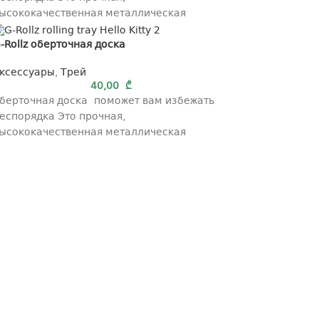
ысококачественная металлическая
абличка удобного размера с
-Rollz оберточная доска
ригинальным рисунком. Подлинность
аждой платы можно проверить
ксессуары
,
Трей
40,00
₾
берточная доска поможет вам избежать
еспорядка Это прочная,
ысококачественная металлическая
абличка удобного размера с
ригинальным рисунком. Подлинность
аждой платы можно проверить
Быстрая доставка
Онлайн платежи
Поддерживать