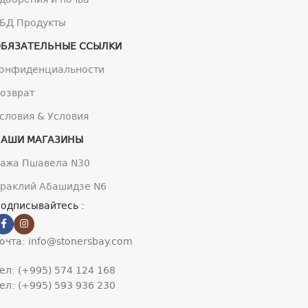
БД Продукты
БЯЗАТЕЛЬНЫЕ ССЫЛКИ
онфиденциальности
озврат
словия & Условия
НАШИ МАГАЗИНЫ
ажа Пшавела N30
раклий Абашидзе N6
одписывайтесь :
очта: info@stonersbay.com
ел: (+995) 574 124 168
ел: (+995) 593 936 230