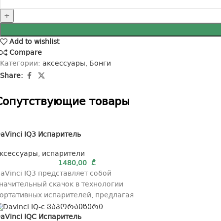
Add to wishlist
Compare
Категории:
аксессуары
,
Бонги
Share:
Cопутствующие товары
aVinci IQ3 Испаритель
ксессуары
,
испарители
1480,00
₾
aVinci IQ3 представляет собой
начительный скачок в технологии
ортативных испарителей, предлагая
епревзойденную точность вкуса благодаря
aVinci IQC Испаритель
воей инновационной системе Cool Core™,