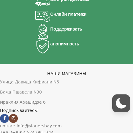
м
Онлайн платежи
Поддерживать
анонимность
НАШИ МАГАЗИНЫ
Улица Давида Кифиани N6
Важа Пшавела N30
Ираклия Абашидзе 6
Подписывайтесь:
почта:: info@stonersbay.com
Тел: (+995)-574-091-344