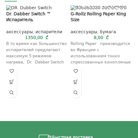
Dr. Dabber Switch ™
G-Rollz Rolling Paper King
Испаритель
Size
аксессуары
,
испарители
аксессуары
,
бумага
1350,00
₾
8,00
₾
В то время как большинство
Rolling Paper производится
испарителей предлагают
во Франции с
максимум 5 режимов
использованием тонко
нагрева, Dr. Dabber Switch
спрессованных конопляные
расширяет горизонты с
волокна и сока акации в
G
помощью 25 профилей
качестве полностью
нагрева. Выберите
натуральной жевательной
а
резинки.
о
в
Э
в
м
у
о
П
Быстрая доставка