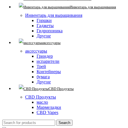
Инвентарь для выращивания
Инвентарь для выращивания
Горшки
Гаджеты
Гидропоника
Другие
аксессуары
аксессуары
Гриндер
испарители
Трей
Контейнеры
бумага
Другие
CBD Продукты
CBD Продукты
масло
Мармеладки
CBD Vapes
Search