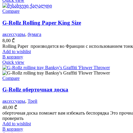
Quick view
Compare
G-Rollz Rolling Paper King Size
аксессуары
,
бумага
8,00
₾
Rolling Paper производится во Франции с использованием тон
Add to wishlist
В корзину
Quick view
Compare
G-Rollz оберточная доска
аксессуары
,
Трей
40,00
₾
оберточная доска поможет вам избежать беспорядка Это прочн
проверить
Add to wishlist
В корзину