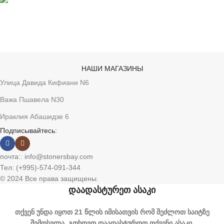
анонимность
НАШИ МАГАЗИНЫ
Улица Давида Кифиани N6
Важа Пшавела N30
Ираклия Абашидзе 6
Подписывайтесь:
почта:: info@stonersbay.com
Тел: (+995)-574-091-344
© 2024 Все права защищены.
დაადასტურეთ ასაკი
თქვენ უნდა იყოთ 21 წლის იმისათვის რომ შეძლოთ საიტზე
შემოსვლა. გთხოვთ დაადასტუროთ თქვენი ასაკი.