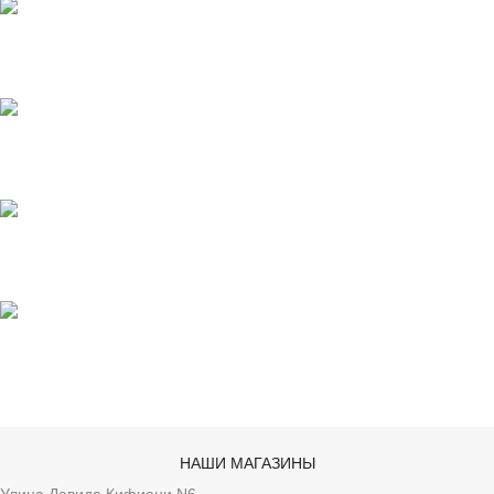
Быстрая доставка
Онлайн платежи
Поддерживать
анонимность
НАШИ МАГАЗИНЫ
Улица Давида Кифиани N6