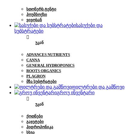
ᲡᲗᲝᲜᲔᲠᲡ ᲢᲔᲜᲢᲘ
ᲰᲝᲣᲛᲑᲝᲥᲡᲘ
ᲕᲘᲕᲝᲡᲐᲜ
სასუქები და
სუბსტრატები
ᲣᲙᲐᲜ
ADVANCES NUTRIENTS
CANNA
GENERAL HYDROPONICS
ROOTS ORGANICS
PLAGRON
ᲛᲖᲐ ᲡᲣᲑᲢᲠᲐᲢᲔᲑᲘ
ფილტრები და გამწოვი
გროუ ინვენტარი
ᲣᲙᲐᲜ
ᲥᲝᲗᲜᲔᲑᲘ
ᲒᲐᲯᲔᲢᲔᲑᲘ
ᲰᲘᲓᲠᲝᲞᲝᲜᲘᲙᲐ
ᲡᲮᲕᲐ