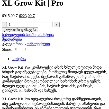
XL Grow Kit | Pro
11185,00 ₾.
10066,00 ₾.
Original
Current
6915,00
₾
6223,00
₾
price
price
was:
is:
რაოდენობა:
XL
6915,00 ₾.
6223,00 ₾.
კალათაში დამატება
Grow
სურვილების სიაში დამატება
Kit
შეადარება
|
კატეგორია:
კომპლექტები
Pro
Share:
აღწერა
XL Grow Kit |Pro კომპლექტი არის სრულყოფილი შიდა
ზრდის გადაწყვეტილება, რომელიც მოიცავს ყველაფერს,
რაც საჭიროა თქვენი მცენარის გასაზრდელად სახლში.
კომპლექტი მოიცავს უმაღლესი ხარისხის გროუ ტენტს,
ძლიერ ლედ განათებას, ნაჭრის ქოთანს, გამწოვს,
ტაიმერს, Ph საზომს და სასუქს.
XL Grow Kit |Pro იდეალურია როგორც დამწყებთათვის,
ისე გამოცდილი მებაღეებისათვის. მარტივი ასაწყობი და
გამოსაყენებელი, ის უზრუნველყოფს ყველაფერს, რაც