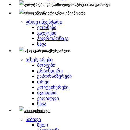
ფილტრები და გამწოვი
გროუ ინვენტარი
გროუ ინვენტარი
ქოთნები
გაჯეტები
ჰიდროპონიკა
სხვა
აქსესუარები
აქსესუარები
ბონგები
გრაინდერი
ვაპორაიზერები
თრეი
კონტეინერები
ფაიფები
ქაღალდი
სხვა
სიბიდი
სიბიდი
ზეთი