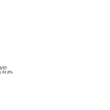
2გ/ლ
 81.8%