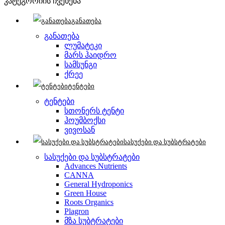
კატეგორიის ჩვენება
განათება
განათება
ლუმატეკი
მარს ჰაიდრო
სამსუნგი
ქრეე
ტენტები
ტენტები
სთონერს ტენტი
ჰოუმბოქსი
ვივოსან
სასუქები და სუბსტრატები
სასუქები და სუბსტრატები
Advances Nutrients
CANNA
General Hydroponics
Green House
Roots Organics
Plagron
მზა სუბტრატები