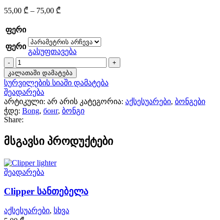
Price
55,00
₾
–
75,00
₾
range:
55,00 ₾
ფერი
through
ფერი
75,00 ₾
გასუფთავება
რაოდენობა:
ბულბონგი
კალათაში დამატება
სურვილების სიაში დამატება
შეადარება
არტიკული:
არ არის
კატეგორია:
აქსესუარები
,
ბონგები
ჭდე:
Bong
,
бонг
,
ბონგი
Share:
მსგავსი პროდუქტები
შეადარება
Clipper სანთებელა
აქსესუარები
,
სხვა