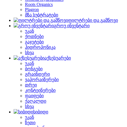
Roots Organics
Plagron
მზა სუბტრატები
ფილტრები და გამწოვი
გროუ ინვენტარი
უკან
ქოთნები
გაჯეტები
ჰიდროპონიკა
სხვა
აქსესუარები
უკან
ბონგები
გრაინდერი
ვაპორაიზერები
თრეი
კონტეინერები
ფაიფები
ქაღალდი
სხვა
სიბიდი
უკან
ზეთი