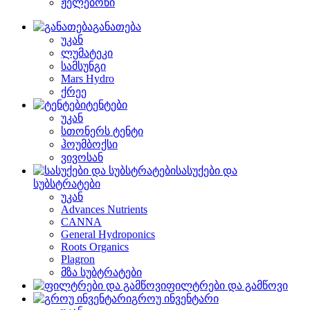
ჟელებონი
განათება
უკან
ლუმატეკი
სამსუნგი
Mars Hydro
ქრეე
ტენტები
უკან
სთონერს ტენტი
ჰოუმბოქსი
ვივოსან
სასუქები და
სუბსტრატები
უკან
Advances Nutrients
CANNA
General Hydroponics
Roots Organics
Plagron
მზა სუბტრატები
ფილტრები და გამწოვი
გროუ ინვენტარი