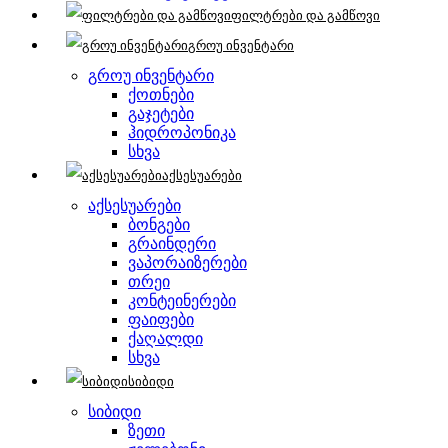
ფილტრები და გამწოვი
გროუ ინვენტარი
გროუ ინვენტარი
ქოთნები
გაჯეტები
ჰიდროპონიკა
სხვა
აქსესუარები
აქსესუარები
ბონგები
გრაინდერი
ვაპორაიზერები
თრეი
კონტეინერები
ფაიფები
ქაღალდი
სხვა
სიბიდი
სიბიდი
ზეთი