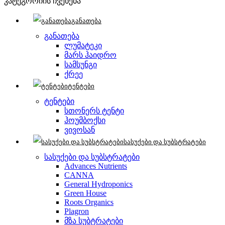
კატეგორიის ჩვენება
განათება
განათება
ლუმატეკი
მარს ჰაიდრო
სამსუნგი
ქრეე
ტენტები
ტენტები
სთონერს ტენტი
ჰოუმბოქსი
ვივოსან
სასუქები და სუბსტრატები
სასუქები და სუბსტრატები
Advances Nutrients
CANNA
General Hydroponics
Green House
Roots Organics
Plagron
მზა სუბტრატები