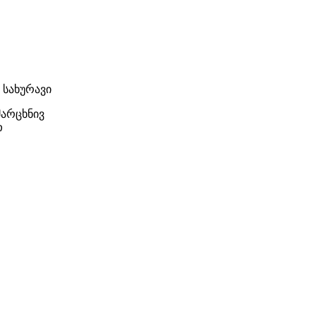
 x სახურავი
მარცხნივ
თ