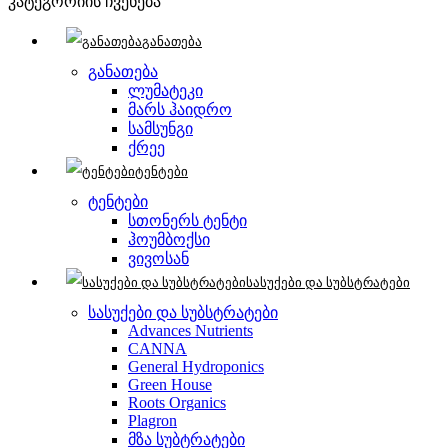
კატეგორიის ჩვენება
განათება
განათება
ლუმატეკი
მარს ჰაიდრო
სამსუნგი
ქრეე
ტენტები
ტენტები
სთონერს ტენტი
ჰოუმბოქსი
ვივოსან
სასუქები და სუბსტრატები
სასუქები და სუბსტრატები
Advances Nutrients
CANNA
General Hydroponics
Green House
Roots Organics
Plagron
მზა სუბტრატები