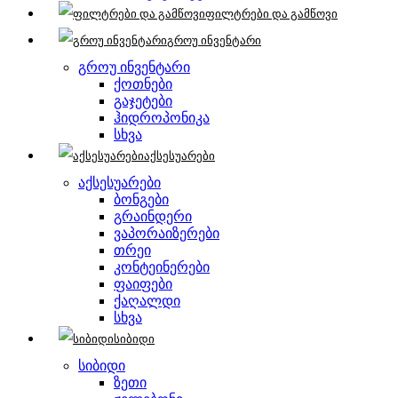
ფილტრები და გამწოვი
გროუ ინვენტარი
გროუ ინვენტარი
ქოთნები
გაჯეტები
ჰიდროპონიკა
სხვა
აქსესუარები
აქსესუარები
ბონგები
გრაინდერი
ვაპორაიზერები
თრეი
კონტეინერები
ფაიფები
ქაღალდი
სხვა
სიბიდი
სიბიდი
ზეთი