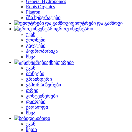
General Hydroponics
Roots Organics
Plagron
მზა სუბტრატები
ფილტრები და გამწოვი
გროუ ინვენტარი
უკან
ქოთნები
გაჯეტები
ჰიდროპონიკა
სხვა
აქსესუარები
უკან
ბონგები
გრაინდერი
ვაპორაიზერები
თრეი
კონტეინერები
ფაიფები
ქაღალდი
სხვა
სიბიდი
უკან
ზეთი