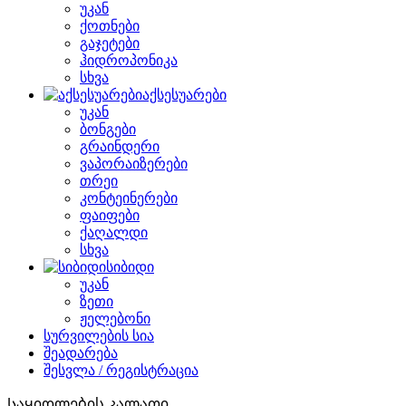
უკან
ქოთნები
გაჯეტები
ჰიდროპონიკა
სხვა
აქსესუარები
უკან
ბონგები
გრაინდერი
ვაპორაიზერები
თრეი
კონტეინერები
ფაიფები
ქაღალდი
სხვა
სიბიდი
უკან
ზეთი
ჟელებონი
სურვილების სია
შეადარება
შესვლა / რეგისტრაცია
Საყიდლების კალათი