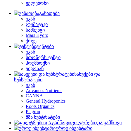
ჟელებონი
განათება
უკან
ლუმატეკი
სამსუნგი
Mars Hydro
ქრეე
ტენტები
უკან
სთონერს ტენტი
ჰოუმბოქსი
ვივოსან
სასუქები და
სუბსტრატები
უკან
Advances Nutrients
CANNA
General Hydroponics
Roots Organics
Plagron
მზა სუბტრატები
ფილტრები და გამწოვი
გროუ ინვენტარი