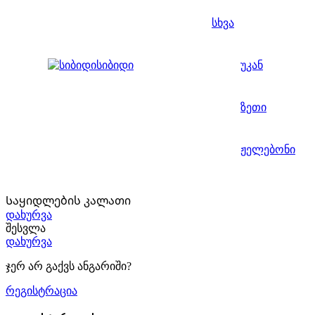
სხვა
სიბიდი
უკან
ზეთი
ჟელებონი
Საყიდლების კალათი
დახურვა
შესვლა
დახურვა
ჯერ არ გაქვს ანგარიში?
რეგისტრაცია