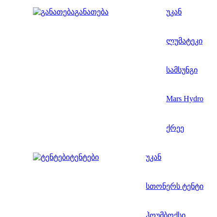
განათება
უკან
ლუმატეკი
სამსუნგი
Mars Hydro
ქრეე
ტენტები
უკან
სთონერს ტენტი
ჰოუმბოქსი