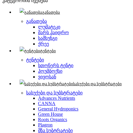
კატეგორიის ჩვენება
განათება
განათება
ლუმატეკი
მარს ჰაიდრო
სამსუნგი
ქრეე
ტენტები
ტენტები
სთონერს ტენტი
ჰოუმბოქსი
ვივოსან
სასუქები და სუბსტრატები
სასუქები და სუბსტრატები
Advances Nutrients
CANNA
General Hydroponics
Green House
Roots Organics
Plagron
მზა სუბტრატები