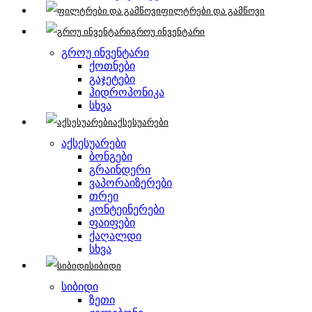
ფილტრები და გამწოვი
გროუ ინვენტარი
გროუ ინვენტარი
ქოთნები
გაჯეტები
ჰიდროპონიკა
სხვა
აქსესუარები
აქსესუარები
ბონგები
გრაინდერი
ვაპორაიზერები
თრეი
კონტეინერები
ფაიფები
ქაღალდი
სხვა
სიბიდი
სიბიდი
ზეთი