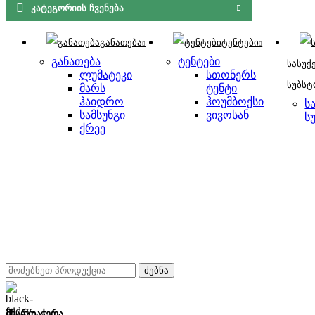
ᲙᲐᲢᲔᲒᲝᲠᲘᲘᲡ ᲩᲕᲔᲜᲔᲑᲐ
განათება
ტენტები
განათება
ტენტები
სასუქ
ლუმატეკი
სთონერს
სუბსტ
მარს
ტენტი
ჰაიდრო
ჰოუმბოქსი
ს
სამსუნგი
ვივოსან
ს
ქრეე
ძებნა
მხარდაჭერა