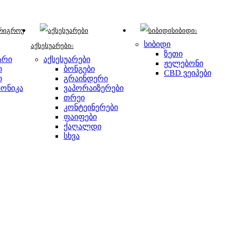
გროუ
სიბიდი
სიბიდი
აქსესუარები
ზეთი
არი
აქსესუარები
ჟელებონი
ი
ბონგები
CBD ვეიპები
ი
გრაინდერი
ონიკა
ვაპორაიზერები
თრეი
კონტეინერები
ფაიფები
ქაღალდი
სხვა