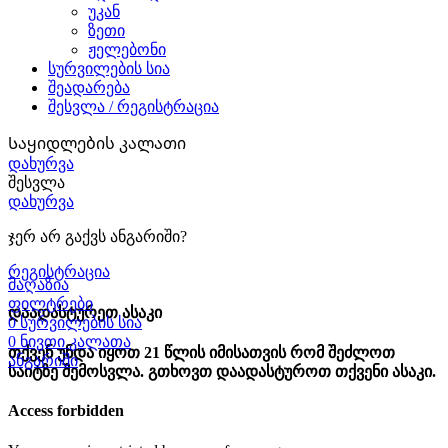
უკან
ზეთი
ჟელებონი
სურვილების სია
შეადარება
შესვლა / რეგისტრაცია
Საყიდლების კალათი
დახურვა
შესვლა
დახურვა
ჯერ არ გაქვს ანგარიში?
რეგისტრაცია
მაღაზია
ფილტრები
დაადასტურეთ ასაკი
0
სურვილების სია
0
ნივთი
კალათა
თქვენ უნდა იყოთ 21 წლის იმისათვის რომ შეძლოთ
ანგარიში
საიტზე შემოსვლა. გთხოვთ დაადასტუროთ თქვენი ასაკი.
Access forbidden