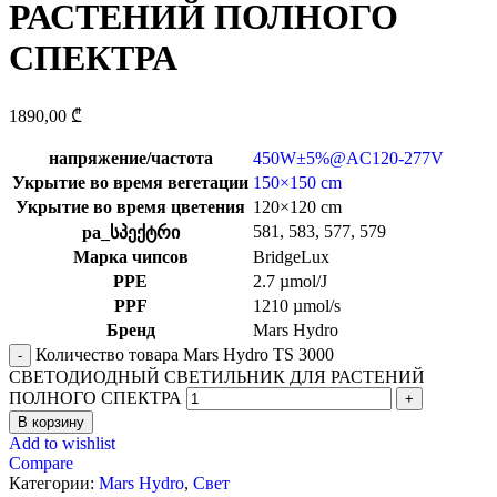
РАСТЕНИЙ ПОЛНОГО
СПЕКТРА
1890,00
₾
напряжение/частота
450W±5%@AC120-277V
Укрытие во время вегетации
150×150 cm
Укрытие во время цветения
120×120 cm
581
,
583
,
577
,
579
pa_სპექტრი
Марка чипсов
BridgeLux
PPE
2.7 µmol/J
PPF
1210 µmol/s
Бренд
Mars Hydro
Количество товара Mars Hydro TS 3000
СВЕТОДИОДНЫЙ СВЕТИЛЬНИК ДЛЯ РАСТЕНИЙ
ПОЛНОГО СПЕКТРА
В корзину
Add to wishlist
Compare
Категории:
Mars Hydro
,
Свет