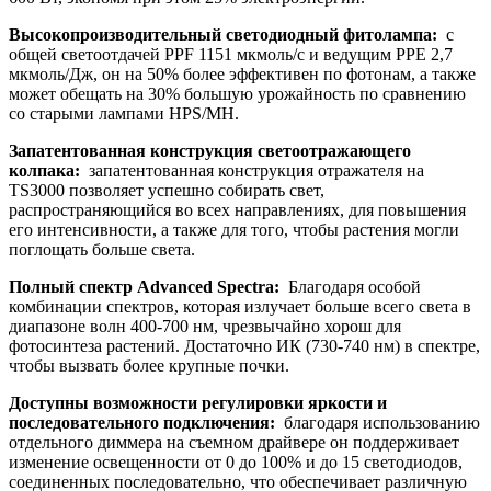
Высокопроизводительный светодиодный фитолампа:
с
общей светоотдачей PPF 1151 мкмоль/с и ведущим PPE 2,7
мкмоль/Дж, он на 50% более эффективен по фотонам, а также
может обещать на 30% большую урожайность по сравнению
со старыми лампами HPS/MH.
Запатентованная конструкция светоотражающего
колпака:
запатентованная конструкция отражателя на
TS3000 позволяет успешно собирать свет,
распространяющийся во всех направлениях, для повышения
его интенсивности, а также для того, чтобы растения могли
поглощать больше света.
Полный спектр Advanced Spectra:
Благодаря особой
комбинации спектров, которая излучает больше всего света в
диапазоне волн 400-700 нм, чрезвычайно хорош для
фотосинтеза растений. Достаточно ИК (730-740 нм) в спектре,
чтобы вызвать более крупные почки.
Доступны возможности регулировки яркости и
последовательного подключения:
благодаря использованию
отдельного диммера на съемном драйвере он поддерживает
изменение освещенности от 0 до 100% и до 15 светодиодов,
соединенных последовательно, что обеспечивает различную