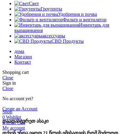
Свет
Гроутенты
Удобрения и почва
Фильтр и вентилятор
Инвентарь для
выращивания
аксессуары
CBD Продукты
дома
Магазин
Контакт
Shopping cart
Close
Sign in
Close
No account yet?
Create an Account
Shop
0
Wishlist
დაადასტურეთ ასაკი
0
items
Cart
My account
თქვენ უნდა იყოთ 21 წლის იმისათვის რომ შეძლოთ