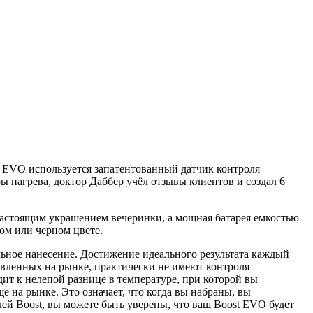
t EVO используется запатентованный датчик контроля
ы нагрева, доктор Даббер учёл отзывы клиентов и создал 6
настоящим украшением вечеринки, а мощная батарея емкостью
лом или черном цвете.
льное нанесение. Достижение идеального результата каждый
тавленных на рынке, практически не имеют контроля
ит к нелепой разнице в температуре, при которой вы
е на рынке. Это означает, что когда вы набраны, вы
й Boost, вы можете быть уверены, что ваш Boost EVO будет