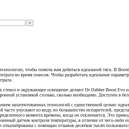
технологии, чтобы помочь вам добиться идеальной тяги. В Boos
трата во время сеансов. Чтобы разработать идеальные параметр
трата.
ых стекол и окружающее освещение делают Dr Dabber Boost Evo 
тронной установкой столько, сколько необходимо. Доступен в бе
ванием запатентованных технологий с единственной целью: идеа
рый часто упускают из виду, но большинство испарителей, предс
еделенного момента времени, когда он отключается. Это привод
роенный датчик контроля температуры, в отличие от чего-либо ещ
откалиброваны с помощью отзывов десятков тысяч пользователе