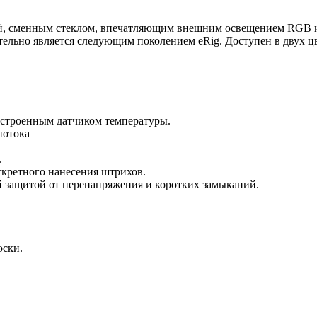
ой, сменным стеклом, впечатляющим внешним освещением RGB 
тельно является следующим поколением eRig. Доступен в двух цв
строенным датчиком температуры.
потока
.
скретного нанесения штрихов.
 защитой от перенапряжения и коротких замыканий.
оски.