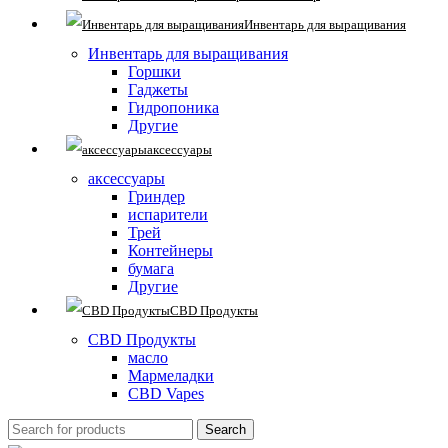
Инвентарь для выращивания
Инвентарь для выращивания
Горшки
Гаджеты
Гидропоника
Другие
аксессуары
аксессуары
Гриндер
испарители
Трей
Контейнеры
бумага
Другие
CBD Продукты
CBD Продукты
масло
Мармеладки
CBD Vapes
Search