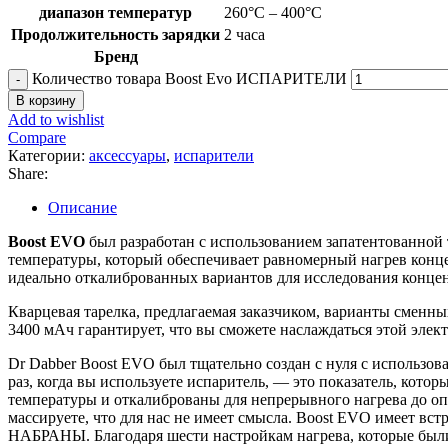
диапазон температур
260°C – 400°C
Продолжительность зарядки
2 часа
Бренд
Количество товара Boost Evo ИСПАРИТЕЛИ
В корзину
Add to wishlist
Compare
Категории:
аксессуары
,
испарители
Share:
Описание
Boost EVO
был разработан с использованием запатентованной 
температуры, который обеспечивает равномерный нагрев концен
идеально откалиброванных вариантов для исследования концен
Кварцевая тарелка, предлагаемая заказчиком, варианты сменн
3400 мАч гарантирует, что вы сможете наслаждаться этой элек
Dr Dabber Boost EVO был тщательно создан с нуля с использо
раз, когда вы используете испаритель, — это показатель, кото
температуры и откалиброваны для непрерывного нагрева до опр
массируете, что для нас не имеет смысла. Boost EVO имеет вст
НАБРАНЫ. Благодаря шести настройкам нагрева, которые были 