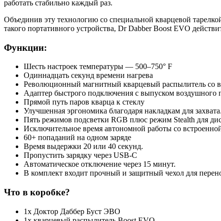
работать стабильно каждый раз.
Объединив эту технологию со специальной кварцевой тарелк
такого портативного устройства, Dr Dabber Boost EVO действи
Функции:
Шесть настроек температуры — 500–750° F
Одиннадцать секунд времени нагрева
Революционный магнитный кварцевый распылитель со в
Адаптер быстрого подключения с выпуском воздушного 
Прямой путь паров кварца к стеклу
Улучшенная эргономика благодаря накладкам для захвата
Пять режимов подсветки RGB плюс режим Stealth для ди
Исключительное время автономной работы со встроенной
60+ попаданий на одном заряде
Время выдержки 20 или 40 секунд.
Пропустить зарядку через USB-C
Автоматическое отключение через 15 минут.
В комплект входит прочный и защитный чехол для перен
Что в коробке?
1x Доктор Даббер Буст ЭВО
1x кварцевый распылитель Boost EVO