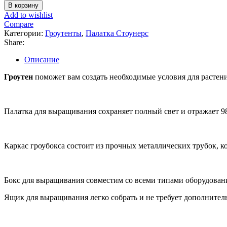
товара
В корзину
Гроутен
Add to wishlist
200-
Compare
200-
Категории:
Гроутенты
,
Палатка Стоунерс
200
Share:
Описание
Гроутен
поможет вам создать необходимые условия для растения
Палатка для выращивания сохраняет полный свет и отражает 9
Каркас гроубокса состоит из прочных металлических трубок, к
Бокс для выращивания совместим со всеми типами оборудован
Ящик для выращивания легко собрать и не требует дополнител