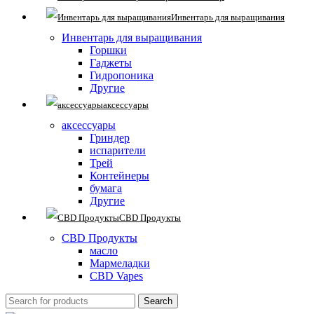
Инвентарь для выращивания
Инвентарь для выращивания
Горшки
Гаджеты
Гидропоника
Другие
аксессуары
аксессуары
Гриндер
испарители
Трей
Контейнеры
бумага
Другие
CBD Продукты
CBD Продукты
масло
Мармеладки
CBD Vapes
Search