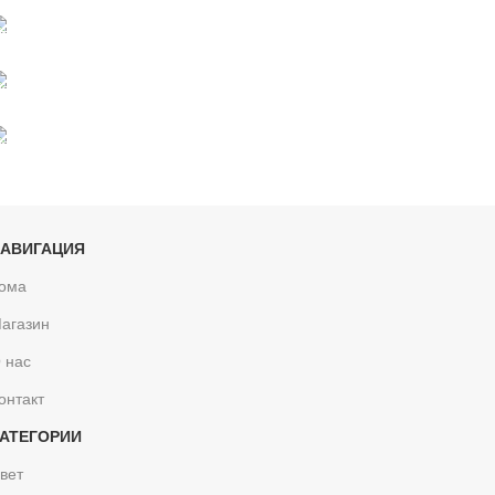
Онлайн платежи
Поддерживать
анонимность
АВИГАЦИЯ
ома
агазин
 нас
онтакт
АТЕГОРИИ
вет