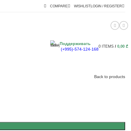
COMPARE
WISHLIST
LOGIN / REGISTER
Поддерживать
0
ITEMS
/
0,00
₾
(+995)-574-124-168
Back to products