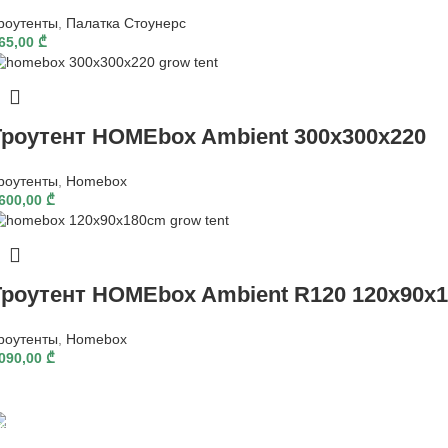
роутенты
,
Палатка Стоунерс
65,00
₾
Гроутент HOMEbox Ambient 300x300x220
роутенты
,
Homebox
600,00
₾
Гроутент HOMEbox Ambient R120 120x90x1
роутенты
,
Homebox
090,00
₾
Быстрая доставка