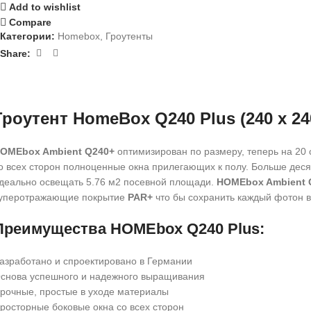
Add to wishlist
Compare
Категории:
Homebox
,
Гроутенты
Share:
Гроутент HomeBox Q240 Plus (240 х 240
OMEbox Ambient Q240+
оптимизирован по размеру, теперь на 20 с
о всех сторон полноценные окна прилегающих к полу. Больше деся
деально освещать 5.76 м2 посевной площади.
HOMEbox Ambient 
уперотражающие покрытие
PAR+
что бы сохранить каждый фотон 
Преимущества HOMEbox Q240 Plus:
азработано и спроектировано в Германии
снова успешного и надежного выращивания
рочные, простые в уходе материалы
росторные боковые окна со всех сторон