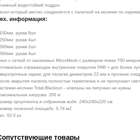
ъемный водостойкий поддон
ехол который жестко соединяется с палаткой на молнию по периме
Тех. информация:
100мм: рукав 8шт.
250мм: рукав 4шт.
300мм: рукав 2шт.
350мм: рукав 4шт.
кно с сеткой от насекомых MicroMesh с размером ячеек 700 микро
птимально отражающее внутреннее покрытие PAR + для более луч
верхпрочные каркас для палатки диаметром 22 мм и прочные соед
осле закрытия палатка полностью герметична и не пропускает све
астежки-молнии Total-Blackout – клапаны на липучках не нужны
аксимальная нагрузка: 200 кг
азмер гроутента в собранном виде: 240x240x220 см.
азмер полезной площади: 5.76 м2.
ес: 50.5 кг
Cопутствующие товары