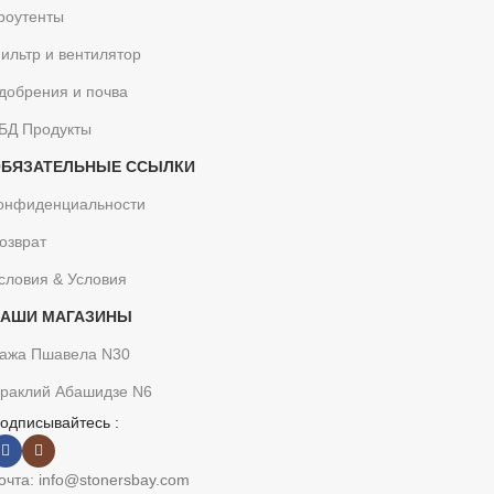
роутенты
ильтр и вентилятор
добрения и почва
БД Продукты
БЯЗАТЕЛЬНЫЕ ССЫЛКИ
онфиденциальности
озврат
словия & Условия
НАШИ МАГАЗИНЫ
ажа Пшавела N30
раклий Абашидзе N6
одписывайтесь :
очта: info@stonersbay.com