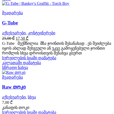
შეადარება
G-Tube
აქსესუარები
,
კონტეინერები
Original
Current
25,00
₾
17,50
₾
price
price
G-Tube შექმნილია მზა ჯოინთის შესანახად . ეს შეიძლება
was:
is:
იყოს ახლად შეხვეული ან უკვე გამოყენებული ჯოინთი
25,00 ₾.
17,50 ₾.
რომლის სხვა დროისთვის შენახვა გსურთ
სურვილების სიაში დამატება
კალათაში დამატება
სწრაფი ნახვა
შეადარება
Raw თოკი
აქსესუარები
,
სხვა
7,00
₾
კანაფის თოკი
სურვილების სიაში დამატება