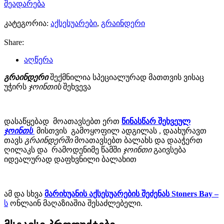
შეადარება
კატეგორია:
აქსესუარები
,
გრაინდერი
Share:
აღწერა
გრაინდერი
შექმნილია სპეციალურად მათთვის ვისაც
უჭირს
ჯოინთის
შეხვევა
დასაწყებად მოათავსებთ ერთ
წინასწარ შეხვეულ
ჯოინთს
მისთვის გამოყოფილ ადგილას , დაახურავთ
თავს
გრაინდერში
მოათავსებთ ბალახს და დააჭერთ
ღილაკს და რამოდენიმე წამში
ჯოინთი
გაივსება
იდეალურად დაფხვნილი ბალახით
ამ და სხვა
მარიხუანის აქსესუარების შეძენას Stoners Bay –
ს
ონლაინ მაღაზიაშია შესაძლებელი.